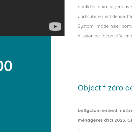
quotidien aux usagers avec
particulièrement dense. L’
Syctom : moderniser contin
mission de façon efficiente
00
Objectif zéro d
Le Syctom entend mettre
ménagères d’ici 2025. Ce
: