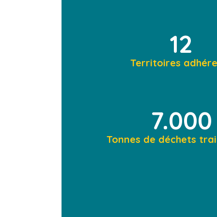
12
Territoires adhér
7.000
Tonnes de déchets trai