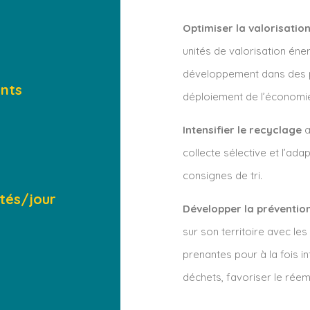
Optimiser la valorisatio
unités de valorisation éne
développement dans des p
ents
déploiement de l’économie 
Intensifier le recyclage
a
collecte sélective et l’ad
consignes de tri.
tés/jour
Développer la préventio
sur son territoire avec les
prenantes pour à la fois in
déchets, favoriser le réem