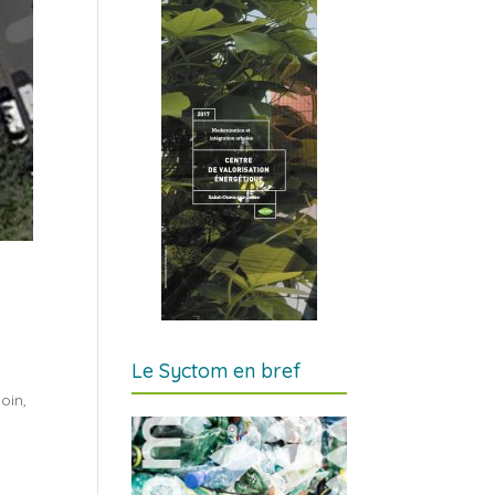
Le Syctom en bref
s
oin,